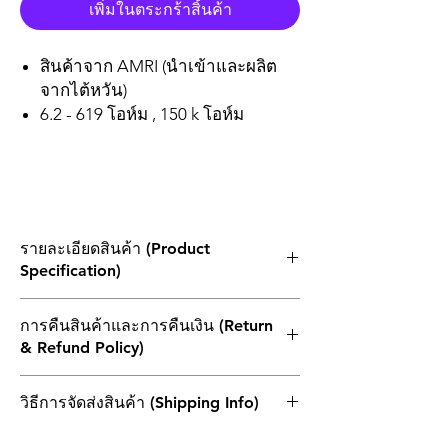
เพิ่มในตระกร้าสิ้นค้า
สินค้าจาก AMRI (นำเข้าและผลิต
จากไต้หวัน)
6.2 - 619 โอห์ม , 150 k โอห์ม
รายละเอียดสินค้า (Product
Specification)
ขนาดเล็กและน้ำหนักเบา
การคืนสินค้าและการคืนเงิน (Return
ลดต้นทุนการประกอบด้วยการจับคู่สินค้ากับ
& Refund Policy)
เครื่องวางตำแหน่ง
สินค้ามีคุณภาพสูง
1. ผลิตภัณฑ์ที่ส่งคืนทั้งหมดต้องไม่เกิน 30 วัน
วิธีการจัดส่งสินค้า (Shipping Info)
นับจากวันที่ในบิลเงินสด โดยต้องแนบใบแจ้ง
หนี้เดิมและอยู่ในบรรจุภัณฑ์เดิมและอยู่ใน
ไปรษณีย์ไทย (THAILAND POST)
สภาพที่สามารถจำหน่ายต่อได้