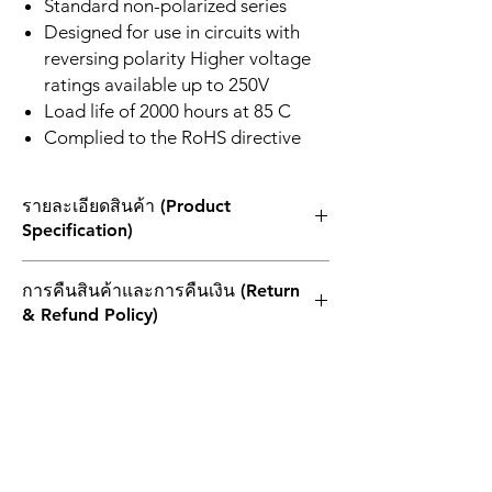
Standard non-polarized series
Designed for use in circuits with
reversing polarity Higher voltage
ratings available up to 250V
Load life of 2000 hours at 85 C
Complied to the RoHS directive
รายละเอียดสินค้า (Product
Specification)
+++++ สินค้าขายเป็นแพ็ค +++++
การคืนสินค้าและการคืนเงิน (Return
MFD
SIZE
Packing
SERIE
& Refund Policy)
470
10x20
100 ชิ้น
NP
1. ผลิตภัณฑ์ที่ส่งคืนทั้งหมดต้องไม่เกิน 30 วัน
วิธีการจัดส่งสินค้า (Shipping Info)
นับจากวันที่ในบิลเงินสด โดยต้องแนบใบแจ้ง
หนี้เดิมและอยู่ในบรรจุภัณฑ์เดิมและอยู่ใน
ไปรษณีย์ไทย (THAILAND POST)
สภาพที่สามารถจำหน่ายต่อได้
2.หากสินค้าที่ส่งคืนเกิดจากความผิดพลาดของ
ลูกค้าเพียงอย่างเดียว ลูกค้าควรแบกรับค่า