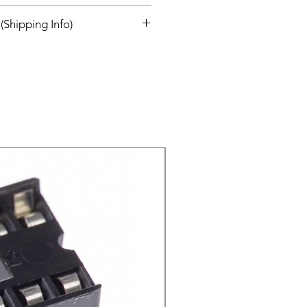
ั้งหมดต้องไม่เกิน 30 วันนับจากวันที่ใน
 (Shipping Info)
ใบแจ้งหนี้เดิมและอยู่ในบรรจุภัณฑ์
สามารถจำหน่ายต่อได้
AND POST)
เกิดจากความผิดพลาดของลูกค้าเพียง
รแบกรับค่าขนส่งในการส่งคืนและการ
่สามารถยกเลิกหรือไม่สามารถคืน
จะสั่งซื้อ ลูกค้าจะไม่สามารถคืนสินค้า
นค้าใด ๆ โดยพลการ ต้องติดต่อทาง
นค้าที่จะส่งคืนไม่ว่าด้วยเหตุผลใด
ะรับประกันว่าผลิตภัณฑ์ที่ส่งคืน
ริษัท