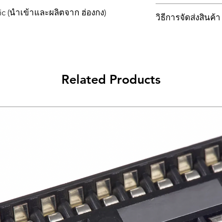
1. ผลิตภัณฑ์ที่ส่งคืนท
ic (นำเข้าและผลิตจาก ฮ่องกง)
วิธีการจัดส่งสินค้า
บิลเงินสด โดยต้องแนบ
เดิมและอยู่ในสภาพที่
ไปรษณีย์ไทย (THAIL
2.หากสินค้าที่ส่งคืน
อย่างเดียว ลูกค้าคว
ส่งซ้ำ
3.สินค้าที่แสดงว่าไม
Related Products
สินค้าได้ก่อนที่ลูกค้า
นั้นๆได้
4. ลูกค้าไม่ควรคืนสิ
บริษัทเพื่อแจ้งจำนวนสิ
ก็ตาม
5. ลูกค้าต้องรับรองแล
ทั้งหมดถูกซื้อจากทางบ