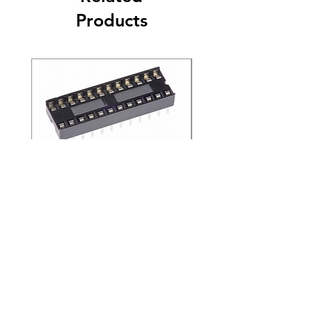
จะไม่สามารถคืนสินค้านั้นๆได้
Products
4. ลูกค้าไม่ควรคืนสินค้าใด ๆ โดยพลการ ต้อง
ติดต่อทางบริษัทเพื่อแจ้งจำนวนสินค้าที่จะส่งคืน
ไม่ว่าด้วยเหตุผลใดก็ตาม
5. ลูกค้าต้องรับรองและรับประกันว่าผลิตภัณฑ์
ที่ส่งคืนทั้งหมดถูกซื้อจากทางบริษัท
SOCKET IC 24 PIN ไต้หวัน
SOCKET IC 18 PIN ไต
(ขายยกแพ็ค 200 ชิ้น)
(ขายยกแพ็ค 200 ชิ้น)
Price
Price
THB 4.20
THB 2.40