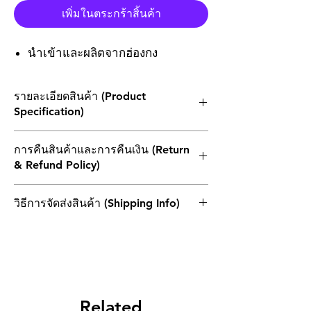
เพิ่มในตระกร้าสิ้นค้า
นำเข้าและผลิตจากฮ่องกง
รายละเอียดสินค้า (Product
Specification)
8P RCA phono jack Color:red & white
การคืนสินค้าและการคืนเงิน (Return
Materials
& Refund Policy)
Housing: PBT, white
Washer: PBT, UL-94HB
1. ผลิตภัณฑ์ที่ส่งคืนทั้งหมดต้องไม่เกิน 30 วัน
Cover: ABS, UL-94HB
วิธีการจัดส่งสินค้า (Shipping Info)
นับจากวันที่ในบิลเงินสด โดยต้องแนบใบแจ้ง
Outer contact: C2680 t=0.3, Cu/Sn
หนี้เดิมและอยู่ในบรรจุภัณฑ์เดิมและอยู่ใน
plated
ไปรษณีย์ไทย (THAILAND POST)
สภาพที่สามารถจำหน่ายต่อได้
Terminal: C2680 t=0.5, Cu/Sn plated
2.หากสินค้าที่ส่งคืนเกิดจากความผิดพลาดของ
ลูกค้าเพียงอย่างเดียว ลูกค้าควรแบกรับค่า
ขนส่งในการส่งคืนและการส่งซ้ำ
3.สินค้าที่แสดงว่าไม่สามารถยกเลิกหรือไม่
Related
สามารถคืนสินค้าได้ก่อนที่ลูกค้าจะสั่งซื้อ ลูกค้า