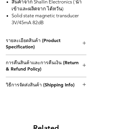
สินค้าจาก Shallin Electronics ( นำ
เข้าและผลิตจาก ไต้หวัน)
Solid state magnetic transducer
3V/45mA 82dB
รายละเอียดสินค้า (Product
Specification)
For buzzer in alarm systems
การคืนสินค้าและการคืนเงิน (Return
(MECHANICAL BUZZER).
& Refund Policy)
Out - Diameter : Ø 26 mm.
Height : 15.2 mm.
1. ผลิตภัณฑ์ที่ส่งคืนทั้งหมดต้องไม่เกิน 30 วัน
Weight : 12 gr.
วิธีการจัดส่งสินค้า (Shipping Info)
นับจากวันที่ในบิลเงินสด โดยต้องแนบใบแจ้ง
Operating Temperature range : -20 ~
หนี้เดิมและอยู่ในบรรจุภัณฑ์เดิมและอยู่ใน
+60°C without loss of function
ไปรษณีย์ไทย (THAILAND POST)
สภาพที่สามารถจำหน่ายต่อได้
Store Temperature range : -30 ~ +70°C
2.หากสินค้าที่ส่งคืนเกิดจากความผิดพลาดของ
without loss of function
ลูกค้าเพียงอย่างเดียว ลูกค้าควรแบกรับค่า
ขนส่งในการส่งคืนและการส่งซ้ำ
3.สินค้าที่แสดงว่าไม่สามารถยกเลิกหรือไม่
Related
สามารถคืนสินค้าได้ก่อนที่ลูกค้าจะสั่งซื้อ ลูกค้า