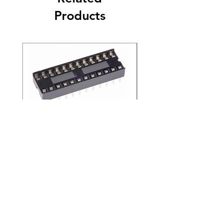
จะไม่สามารถคืนสินค้านั้นๆได้
Products
4. ลูกค้าไม่ควรคืนสินค้าใด ๆ โดยพลการ ต้อง
ติดต่อทางบริษัทเพื่อแจ้งจำนวนสินค้าที่จะส่งคืน
ไม่ว่าด้วยเหตุผลใดก็ตาม
5. ลูกค้าต้องรับรองและรับประกันว่าผลิตภัณฑ์
ที่ส่งคืนทั้งหมดถูกซื้อจากทางบริษัท
SOCKET IC 24 PIN ไต้หวัน
SOCKET IC 18 PIN ไต
(ขายยกแพ็ค 200 ชิ้น)
(ขายยกแพ็ค 200 ชิ้น)
Price
Price
THB 4.20
THB 2.40