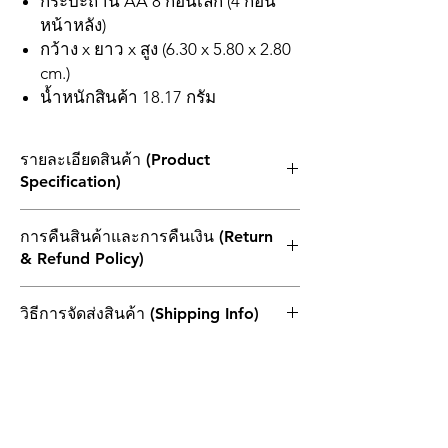
กระบะถ่าน AA 8 ก้อนเล็ก (4 ก้อน
หน้าหลัง)
กว้าง x ยาว x สูง (6.30 x 5.80 x 2.80
cm.)
น้ำหนักสินค้า 18.17 กรัม
รายละเอียดสินค้า (Product
Specification)
Manufacturer : COMF
การคืนสินค้าและการคืนเงิน (Return
Type of battery accessory : holder
& Refund Policy)
Leads : 6F22 type
Cell size : AA, R6
1. ผลิตภัณฑ์ที่ส่งคืนทั้งหมดต้องไม่เกิน 30 วัน
Number of batteries : 8
วิธีการจัดส่งสินค้า (Shipping Info)
นับจากวันที่ในบิลเงินสด โดยต้องแนบใบแจ้ง
Colour : black
หนี้เดิมและอยู่ในบรรจุภัณฑ์เดิมและอยู่ใน
Cable length : -
ไปรษณีย์ไทย (THAILAND POST)
สภาพที่สามารถจำหน่ายต่อได้
2.หากสินค้าที่ส่งคืนเกิดจากความผิดพลาดของ
ลูกค้าเพียงอย่างเดียว ลูกค้าควรแบกรับค่า
ขนส่งในการส่งคืนและการส่งซ้ำ
3.สินค้าที่แสดงว่าไม่สามารถยกเลิกหรือไม่