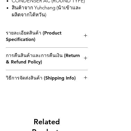
CONDENSER AC (ROUND TYPE)
สินค้าจาก Yuhchang (นำเข้าและ
ผลิตจากไต้หวัน)
รายละเอียดสินค้า (Product
Specification)
+++++ สินค้าขายเป็นแพ็ค +++++
การคืนสินค้าและการคืนเงิน (Return
MFD
Packing
& Refund Policy)
4
20 ชิ้น
1. ผลิตภัณฑ์ที่ส่งคืนทั้งหมดต้องไม่เกิน 30 วัน
วิธีการจัดส่งสินค้า (Shipping Info)
นับจากวันที่ในบิลเงินสด โดยต้องแนบใบแจ้ง
10
10 ชิ้น
หนี้เดิมและอยู่ในบรรจุภัณฑ์เดิมและอยู่ใน
ไปรษณีย์ไทย (THAILAND POST)
สภาพที่สามารถจำหน่ายต่อได้
12
10 ชิ้น
2.หากสินค้าที่ส่งคืนเกิดจากความผิดพลาดของ
ลูกค้าเพียงอย่างเดียว ลูกค้าควรแบกรับค่า
16
10 ชิ้น
ขนส่งในการส่งคืนและการส่งซ้ำ
3.สินค้าที่แสดงว่าไม่สามารถยกเลิกหรือไม่
Related
20
10 ชิ้น
สามารถคืนสินค้าได้ก่อนที่ลูกค้าจะสั่งซื้อ ลูกค้า
จะไม่สามารถคืนสินค้านั้นๆได้