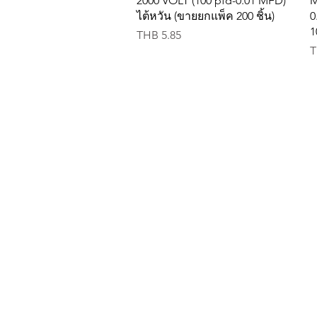
2000 VOLT (100 pfd-0.01 MFD)
M
ไต้หวัน (ขายยกแพ็ค 200 ชิ้น)
0
1
Price
THB 5.85
P
T